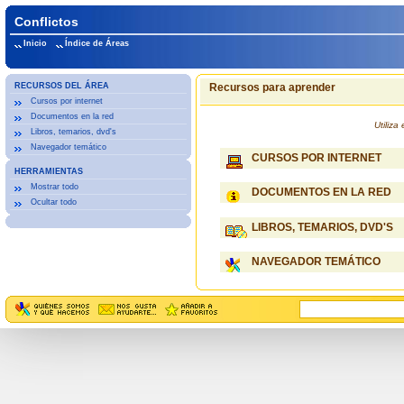
Conflictos
Inicio
Índice de Áreas
RECURSOS DEL ÁREA
Recursos para aprender
Cursos por internet
Documentos en la red
Utiliz
Libros, temarios, dvd's
Navegador temático
CURSOS POR INTERNET
HERRAMIENTAS
Mostrar todo
DOCUMENTOS EN LA RED
Ocultar todo
LIBROS, TEMARIOS, DVD'S
NAVEGADOR TEMÁTICO