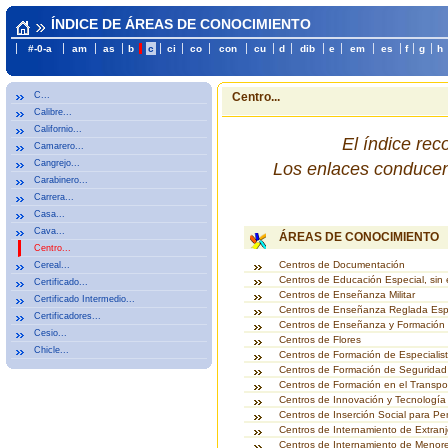
ÍNDICE DE ÁREAS DE CONOCIMIENTO
#-0-a
am
as
b
c
ci
co
con
cu
d
dib
e
em
es
f
g
h
C...
Centro...
Calibre...
Californio...
El índice re
Camarero...
Cangrejo...
Los enlaces conducen 
Carabinero...
Carrera...
Casa...
Cava...
ÁREAS DE CONOCIMIENTO
Centro...
Centros de Documentación
Cereal...
Centros de Educación Especial, sin e
Certificado...
Centros de Enseñanza Militar
Certificado Intermedio...
Centros de Enseñanza Reglada Esp
Certificadores...
Centros de Enseñanza y Formación
Cesio...
Centros de Flores
Chicle...
Centros de Formación de Especialist
Centros de Formación de Seguridad
Centros de Formación en el Transpor
Centros de Innovación y Tecnología
Centros de Inserción Social para P
Centros de Internamiento de Extranj
Centros de Internamiento de Menor