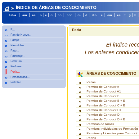
ÍNDICE DE ÁREAS DE CONOCIMIENTO
#-0-a
am
as
b
c
ci
co
con
cu
d
dib
e
em
es
f
g
h
P...
Perla...
Pan de Huevo...
Parque...
El índice re
Pasodoble...
Pato...
Los enlaces conducen 
Patronaje...
Pedicura...
Perfume...
Perla...
ÁREAS DE CONOCIMIENTO
Personalidad...
Perlas
Petróleo...
Permiso de Conducir A
Permiso de Conducir A1
Permiso de Conducir B
Permiso de Conducir B + E
Permiso de Conducir C + E
Permiso de Conducir C1
Permiso de Conducir D
Permiso de Conducir D + E
Permisos de Armas
Permisos Individuales de Formación
Permisos y Licencias para Conducir
Perros