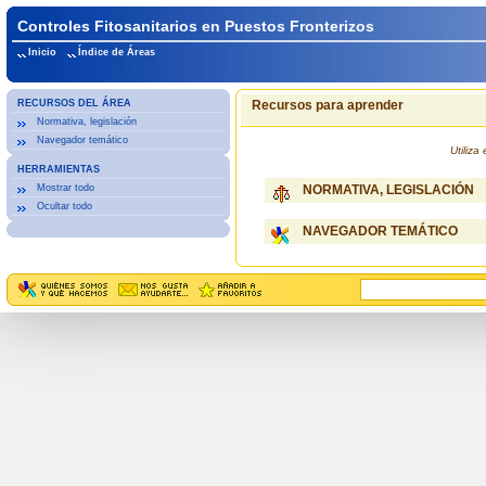
Controles Fitosanitarios en Puestos Fronterizos
Inicio
Índice de Áreas
RECURSOS DEL ÁREA
Recursos para aprender
Normativa, legislación
Navegador temático
Utiliz
HERRAMIENTAS
Mostrar todo
NORMATIVA, LEGISLACIÓN
Ocultar todo
NAVEGADOR TEMÁTICO