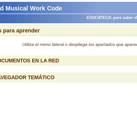
ard Musical Work Code
EDUCATECA: para saber dón
 para aprender
Utiliza el menú lateral o despliega los apartados que apar
OCUMENTOS EN LA RED
AVEGADOR TEMÁTICO