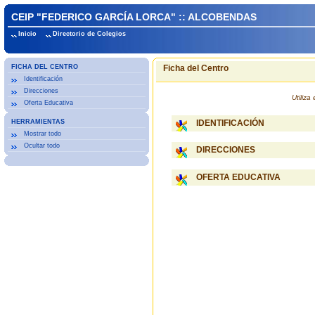
CEIP "FEDERICO GARCÍA LORCA" :: ALCOBENDAS
Inicio
Directorio de Colegios
FICHA DEL CENTRO
Ficha del Centro
Identificación
Direcciones
Utiliz
Oferta Educativa
HERRAMIENTAS
IDENTIFICACIÓN
Mostrar todo
Ocultar todo
DIRECCIONES
OFERTA EDUCATIVA