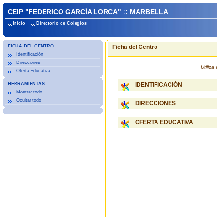
CEIP "FEDERICO GARCÍA LORCA" :: MARBELLA
Inicio
Directorio de Colegios
FICHA DEL CENTRO
Ficha del Centro
Identificación
Direcciones
Utiliz
Oferta Educativa
HERRAMIENTAS
IDENTIFICACIÓN
Mostrar todo
Ocultar todo
DIRECCIONES
OFERTA EDUCATIVA