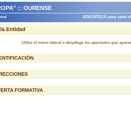
ROPA" :: OURENSE
onal
EDUCATECA: para saber dón
 la Entidad
Utiliza el menú lateral o despliega los apartados que apar
ENTIFICACIÓN
IRECCIONES
FERTA FORMATIVA