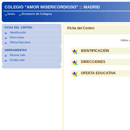
COLEGIO "AMOR MISERICORDIOSO" :: MADRID
Inicio
Directorio de Colegios
FICHA DEL CENTRO
Ficha del Centro
Identificación
Direcciones
Utiliz
Oferta Educativa
HERRAMIENTAS
IDENTIFICACIÓN
Mostrar todo
Ocultar todo
DIRECCIONES
OFERTA EDUCATIVA