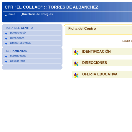
CPR "EL COLLAO" :: TORRES DE ALBÁNCHEZ
Inicio
Directorio de Colegios
FICHA DEL CENTRO
Ficha del Centro
Identificación
Direcciones
Utiliz
Oferta Educativa
HERRAMIENTAS
IDENTIFICACIÓN
Mostrar todo
Ocultar todo
DIRECCIONES
OFERTA EDUCATIVA