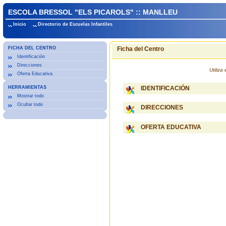
ESCOLA BRESSOL "ELS PICAROLS" :: MANLLEU
Inicio
Directorio de Escuelas Infantiles
FICHA DEL CENTRO
Ficha del Centro
Identificación
Direcciones
Utiliz
Oferta Educativa
HERRAMIENTAS
IDENTIFICACIÓN
Mostrar todo
Ocultar todo
DIRECCIONES
OFERTA EDUCATIVA