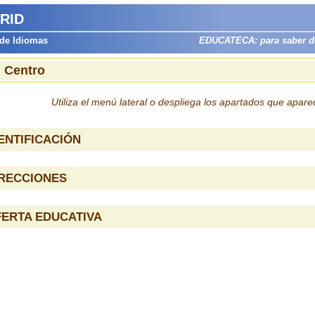
RID
 de Idiomas
EDUCATECA: para saber dón
l Centro
Utiliza el menú lateral o despliega los apartados que apar
ENTIFICACIÓN
IRECCIONES
ERTA EDUCATIVA