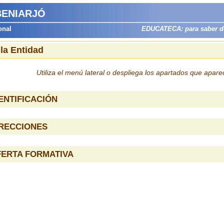
 BENIARJÓ
onal
EDUCATECA: para saber dón
 la Entidad
Utiliza el menú lateral o despliega los apartados que apar
ENTIFICACIÓN
IRECCIONES
FERTA FORMATIVA