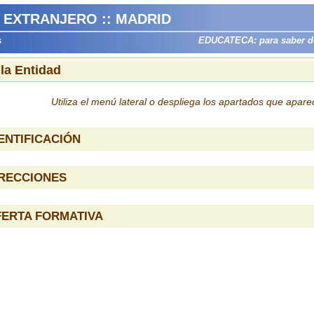
L EXTRANJERO :: MADRID
s
EDUCATECA: para saber dón
 la Entidad
Utiliza el menú lateral o despliega los apartados que apar
ENTIFICACIÓN
IRECCIONES
FERTA FORMATIVA