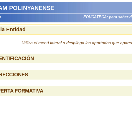
 AM POLINYANENSE
a
EDUCATECA: para saber dón
 la Entidad
Utiliza el menú lateral o despliega los apartados que apar
ENTIFICACIÓN
IRECCIONES
FERTA FORMATIVA