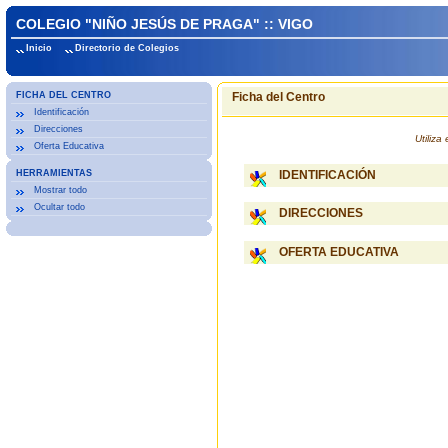
COLEGIO "NIÑO JESÚS DE PRAGA" :: VIGO
Inicio
Directorio de Colegios
FICHA DEL CENTRO
Ficha del Centro
Identificación
Direcciones
Utiliz
Oferta Educativa
HERRAMIENTAS
IDENTIFICACIÓN
Mostrar todo
Ocultar todo
DIRECCIONES
OFERTA EDUCATIVA