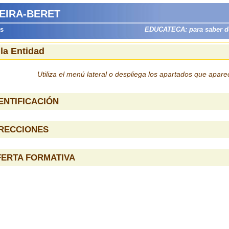
EIRA-BERET
as
EDUCATECA: para saber dón
 la Entidad
Utiliza el menú lateral o despliega los apartados que apar
ENTIFICACIÓN
IRECCIONES
FERTA FORMATIVA