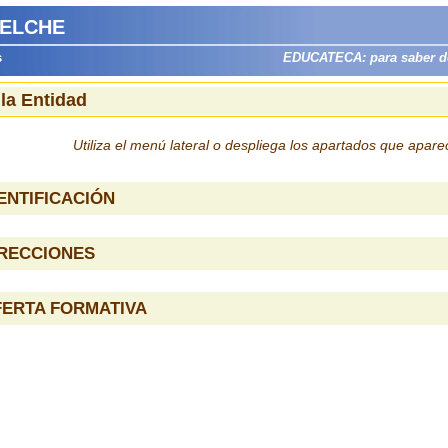
 ELCHE
s
EDUCATECA: para saber dón
 la Entidad
Utiliza el menú lateral o despliega los apartados que apar
ENTIFICACIÓN
IRECCIONES
FERTA FORMATIVA