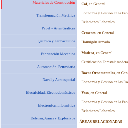
Materiales de Construcción
Transformación Metálica
Papel y Artes Gráficas
Química y Farmacéutica
Fabricación Mecánica
Automoción. Ferroviaria
Naval y Aeroespacial
Electricidad. Electrodomésticos
Electrónica. Informática
Defensa, Armas y Explosivos