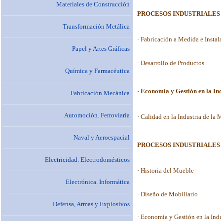
Materiales de Construcción
Transformación Metálica
Papel y Artes Gráficas
Química y Farmacéutica
Fabricación Mecánica
Automoción. Ferroviaria
Naval y Aeroespacial
Electricidad. Electrodomésticos
Electrónica. Informática
Defensa, Armas y Explosivos