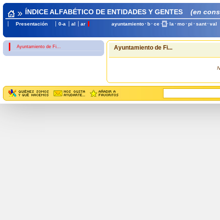
ÍNDICE ALFABÉTICO DE ENTIDADES Y GENTES
(en cons
Presentación
0-a
al
ar
ayuntamiento
·
b
·
ce
·
fi
·
la
·
mo
·
pi
·
sant
·
val
Ayuntamiento de Fi...
Ayuntamiento de Fi...
N