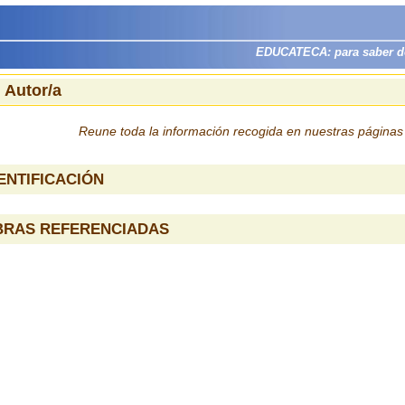
EDUCATECA: para saber dón
 Autor/a
Reune toda la información recogida en nuestras página
ENTIFICACIÓN
BRAS REFERENCIADAS