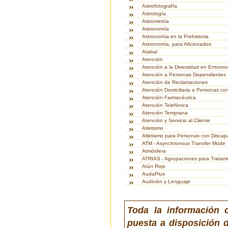
Astrofotografía
Astrología
Astrometría
Astronomía
Astronomía en la Prehistoria
Astronomía, para Aficionados
Atabal
Atención
Atención a la Diversidad en Entorno
Atención a Personas Dependientes
Atención de Reclamaciones
Atención Domiciliaria a Personas co
Atención Farmacéutica
Atención Telefónica
Atención Temprana
Atención y Servicio al Cliente
Atletismo
Atletismo para Personas con Discap
ATM - Asynchronous Transfer Mode
Atmósfera
ATRIAS - Agrupaciones para Tratamie
Atún Rojo
AudaPlus
Audición y Lenguaje
Toda la información 
puesta a disposición d