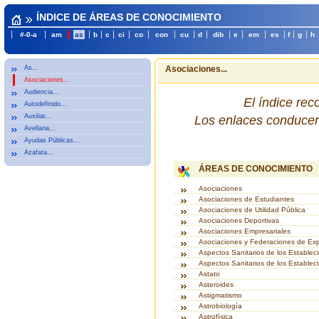
ÍNDICE DE ÁREAS DE CONOCIMIENTO
#-0-a
am
as
b
c
ci
co
con
cu
d
dib
e
em
es
f
g
h
As...
Asociaciones...
Asociaciones...
Audiencia...
El índice re
Autodefinido...
Auxiliar...
Los enlaces conducen 
Avellana...
Ayudas Públicas...
Azafata...
ÁREAS DE CONOCIMIENTO
Asociaciones
Asociaciones de Estudiantes
Asociaciones de Utilidad Pública
Asociaciones Deportivas
Asociaciones Empresariales
Asociaciones y Federaciones de Ex
Aspectos Sanitarios de los Estableci
Aspectos Sanitarios de los Establec
Astato
Asteroides
Astigmatismo
Astrobiología
Astrofísica