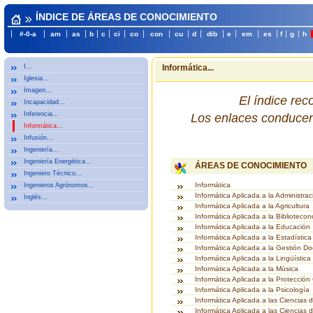
ÍNDICE DE ÁREAS DE CONOCIMIENTO
#-0-a
am
as
b
c
ci
co
con
cu
d
dib
e
em
es
f
g
h
I...
Informática...
Iglesia...
Imagen...
El índice re
Incapacidad...
Inferencia...
Los enlaces conducen 
Informática...
Infusión...
Ingeniería...
Ingeniería Energética...
ÁREAS DE CONOCIMIENTO
Ingeniero Técnico...
Informática
Ingenieros Agrónomos...
Informática Aplicada a la Administrac
Inglés...
Informática Aplicada a la Agricultura
Informática Aplicada a la Biblioteco
Informática Aplicada a la Educación
Informática Aplicada a la Estadística
Informática Aplicada a la Gestión D
Informática Aplicada a la Lingüística
Informática Aplicada a la Música
Informática Aplicada a la Protección C
Informática Aplicada a la Psicología
Informática Aplicada a las Ciencias 
Informática Aplicada a las Ciencias d