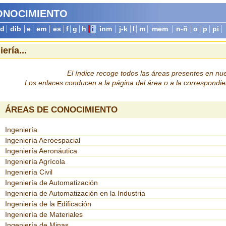
CONOCIMIENTO
d
dib
e
em
es
f
g
h
i
inm
j-k
l
m
mem
n-ñ
o
p
pi
ería...
El índice recoge todos las áreas presentes en nu
Los enlaces conducen a la página del área o a la correspondie
ÁREAS DE CONOCIMIENTO
Ingeniería
Ingeniería Aeroespacial
Ingeniería Aeronáutica
Ingeniería Agrícola
Ingeniería Civil
Ingeniería de Automatización
Ingeniería de Automatización en la Industria
Ingeniería de la Edificación
Ingeniería de Materiales
Ingeniería de Minas