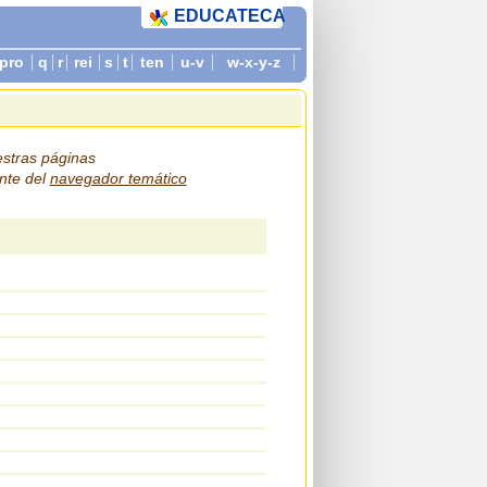
EDUCATECA
pro
q
r
rei
s
t
ten
u-v
w-x-y-z
estras páginas
nte del
navegador temático