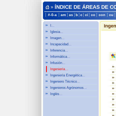
ÍNDICE DE ÁREAS DE 
#-0-a
am
as
b
c
ci
co
con
cu
Ingeni
I...
Iglesia...
Imagen...
Incapacidad...
Inferencia...
Informática...
Infusión...
Ingeniería...
Ingeniería Energética...
Ingeniero Técnico...
Ingenieros Agrónomos...
Inglés...