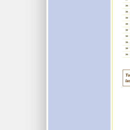
To
la