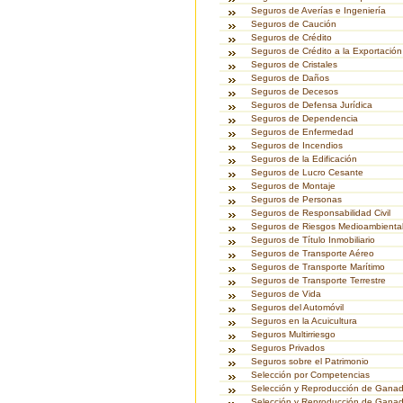
Seguros de Averías e Ingeniería
Seguros de Caución
Seguros de Crédito
Seguros de Crédito a la Exportación
Seguros de Cristales
Seguros de Daños
Seguros de Decesos
Seguros de Defensa Jurídica
Seguros de Dependencia
Seguros de Enfermedad
Seguros de Incendios
Seguros de la Edificación
Seguros de Lucro Cesante
Seguros de Montaje
Seguros de Personas
Seguros de Responsabilidad Civil
Seguros de Riesgos Medioambienta
Seguros de Título Inmobiliario
Seguros de Transporte Aéreo
Seguros de Transporte Marítimo
Seguros de Transporte Terrestre
Seguros de Vida
Seguros del Automóvil
Seguros en la Acuicultura
Seguros Multirriesgo
Seguros Privados
Seguros sobre el Patrimonio
Selección por Competencias
Selección y Reproducción de Gana
Selección y Reproducción de Ganad