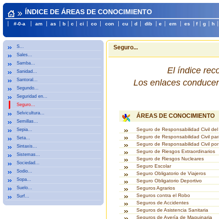
ÍNDICE DE ÁREAS DE CONOCIMIENTO
#-0-a
am
as
b
c
ci
co
con
cu
d
dib
e
em
es
f
g
h
S...
Seguro...
Sales...
Samba...
El índice re
Sanidad...
Santoral...
Los enlaces conducen 
Segundo...
Seguridad en...
Seguro...
Selvicultura...
ÁREAS DE CONOCIMIENTO
Semillas...
Seguro de Responsabilidad Civil de
Sepia...
Seguro de Responsabilidad Civil pa
Seta...
Seguro de Responsabilidad Civil por
Sintaxis...
Seguro de Riesgos Extraordinarios
Sistemas...
Seguro de Riesgos Nucleares
Sociedad...
Seguro Escolar
Sodio...
Seguro Obligatorio de Viajeros
Sopa...
Seguro Obligatorio Deportivo
Suelo...
Seguros Agrarios
Seguros contra el Robo
Surf...
Seguros de Accidentes
Seguros de Asistencia Sanitaria
Seguros de Avería de Maquinaria