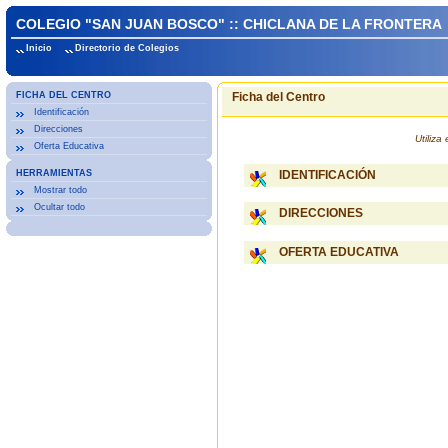
COLEGIO "SAN JUAN BOSCO" :: CHICLANA DE LA FRONTERA
Inicio
Directorio de Colegios
FICHA DEL CENTRO
Ficha del Centro
Identificación
Direcciones
Utiliz
Oferta Educativa
HERRAMIENTAS
IDENTIFICACIÓN
Mostrar todo
Ocultar todo
DIRECCIONES
OFERTA EDUCATIVA