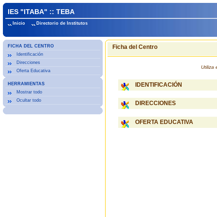
IES "ITABA" :: TEBA
Inicio
Directorio de Institutos
FICHA DEL CENTRO
Ficha del Centro
Identificación
Direcciones
Utiliz
Oferta Educativa
HERRAMIENTAS
IDENTIFICACIÓN
Mostrar todo
Ocultar todo
DIRECCIONES
OFERTA EDUCATIVA