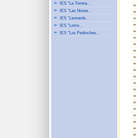
IES "La Torreta...
IES "Las Norias...
IES "Leonardo...
IES "Lomo...
IES "Los Pedroches...