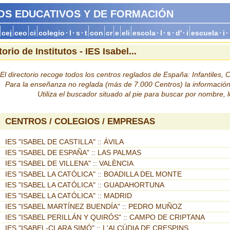
OS EDUCATIVOS Y DE FORMACIÓN
cej
ceo
ci
colegio
·
l
·
s
·
t
con
cr
e
eli
escola
·
l
·
s
·
d'
·
i
escuela
·
i
·
torio de Institutos - IES Isabel...
El directorio recoge todos los centros reglados de España: Infantiles, Co
Para la enseñanza no reglada (más de 7.000 Centros) la informació
Utiliza el buscador situado al pie para buscar por nombre, 
CENTROS / COLEGIOS / EMPRESAS
IES "ISABEL DE CASTILLA" :: ÁVILA
IES "ISABEL DE ESPAÑA" :: LAS PALMAS
IES "ISABEL DE VILLENA" :: VALÈNCIA
IES "ISABEL LA CATÓLICA" :: BOADILLA DEL MONTE
IES "ISABEL LA CATÓLICA" :: GUADAHORTUNA
IES "ISABEL LA CATÓLICA" :: MADRID
IES "ISABEL MARTÍNEZ BUENDÍA" :: PEDRO MUÑOZ
IES "ISABEL PERILLÁN Y QUIRÓS" :: CAMPO DE CRIPTANA
IES "ISABEL-CLARA SIMÓ" :: L'ALCÚDIA DE CRESPINS