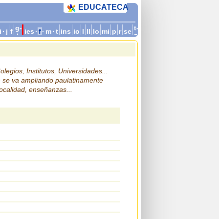
EDUCATECA
g-
t-
i
·
j
f
ies
·
f
·
m
·
t
ins
io
l
ll
lo
mi
p
r
se
i
z
legios, Institutos, Universidades...
n se va ampliando paulatinamente
localidad, enseñanzas...