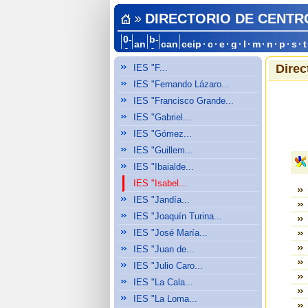
DIRECTORIO DE CENTR
0-
b-
an
can
ceip
·
c
·
e
·
g
·
l
·
m
·
n
·
p
·
s
·
t
a
c
Direc
IES "F...
IES "Fernando Lázaro...
IES "Francisco Grande...
IES "Gabriel...
IES "Gómez...
IES "Guillem...
IES "Ibaialde...
IES "Isabel...
IES "Jandía...
IES "Joaquín Turina...
IES "José María...
IES "Juan de...
IES "Julio Caro...
IES "La Cala...
IES "La Loma...