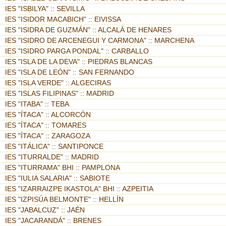
IES "ISBILYA" :: SEVILLA
IES "ISIDOR MACABICH" :: EIVISSA
IES "ISIDRA DE GUZMÁN" :: ALCALÁ DE HENARES
IES "ISIDRO DE ARCENEGUI Y CARMONA" :: MARCHENA
IES "ISIDRO PARGA PONDAL" :: CARBALLO
IES "ISLA DE LA DEVA" :: PIEDRAS BLANCAS
IES "ISLA DE LEÓN" :: SAN FERNANDO
IES "ISLA VERDE" :: ALGECIRAS
IES "ISLAS FILIPINAS" :: MADRID
IES "ITABA" :: TEBA
IES "ÍTACA" :: ALCORCÓN
IES "ÍTACA" :: TOMARES
IES "ÍTACA" :: ZARAGOZA
IES "ITÁLICA" :: SANTIPONCE
IES "ITURRALDE" :: MADRID
IES "ITURRAMA" BHI :: PAMPLONA
IES "IULIA SALARIA" :: SABIOTE
IES "IZARRAIZPE IKASTOLA" BHI :: AZPEITIA
IES "IZPISÚA BELMONTE" :: HELLÍN
IES "JABALCUZ" :: JAÉN
IES "JACARANDÁ" :: BRENES