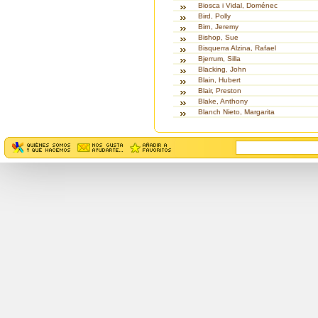
Biosca i Vidal, Doménec
Bird, Polly
Birn, Jeremy
Bishop, Sue
Bisquerra Alzina, Rafael
Bjerrum, Silla
Blacking, John
Blain, Hubert
Blair, Preston
Blake, Anthony
Blanch Nieto, Margarita