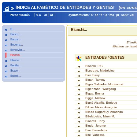
ÍNDICE ALFABÉTICO DE ENTIDADES Y GENTES
(en cons
Presentación
0-a
al
ar
ayuntamiento
·
b
·
ce
·
fi
·
la
·
mo
·
pi
·
sant
·
val
B...
Bianchi...
Banco...
Barros...
El índ
Becerra...
Mientras se termi
Bercovitz...
Bianchi...
ENTIDADES / GENTES
Blanco...
Bonilla...
Bianchi, P.G.
Biardeau, Madeleine
Bravo...
Bier, Barry
Bueno...
Bigan, Tammy
Bigas Salvador, Montserrat
Bigenzahn, Wolfgang
Biggs, Emma
Biggs, Mattew
Bigné Alcañiz, Enrique
Bilbao Meso, Amagoia
Bilbao Sagarduy, Armando
Billelabeitia, Miren M.
Binarelli, Tony
Binde, Jerome
Bini, Benedetta
Bini, Vanessa