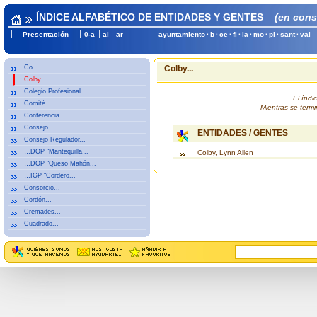
ÍNDICE ALFABÉTICO DE ENTIDADES Y GENTES
(en cons
Presentación
0-a
al
ar
ayuntamiento
·
b
·
ce
·
fi
·
la
·
mo
·
pi
·
sant
·
val
Co...
Colby...
Colby...
Colegio Profesional...
El índ
Comité...
Mientras se termi
Conferencia...
Consejo...
ENTIDADES / GENTES
Consejo Regulador...
…DOP "Mantequilla...
Colby, Lynn Allen
…DOP "Queso Mahón...
…IGP "Cordero...
Consorcio...
Cordón...
Cremades...
Cuadrado...