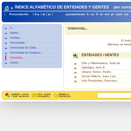
ÍNDICE ALFABÉTICO DE ENTIDADES Y GENTES
(en cons
Presentación
0-a
al
ar
ayuntamiento
·
b
·
ce
·
fi
·
la
·
mo
·
pi
·
sant
·
val
U...
University...
Ugarte...
Unespa...
El índ
Universidad...
Mientras se termi
Universidad de Cádiz...
Universidad de Zaragoza...
ENTIDADES / GENTES
University...
Uriarte...
Uña y Villamediana, José de
Upledger, John E.
Urbano Terrón, Pedro
Urcola Tellería, Juan Luis
Uría Fernández, Francisco