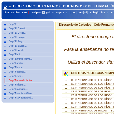
DIRECTORIO DE CENTROS EDUCATIVOS Y DE FORMACIÓ
0-a
an
b-c
can
ceip
·
c
·
e
·
g
·
l
·
m
·
n
·
p
·
s
·
t
cej
ceo
ci
colegio
·
l
·
s
·
t
c
Ceip "E...
Directorio de Colegios - Ceip Fernando 
Ceip "El Castell...
Ceip "El Greco...
El directorio recoge 
Ceip "El Parque...
Ceip "El Puig...
Ceip "El Sauce...
Para la enseñanza no re
Ceip "El Vincle...
Ceip "Emili...
Ceip "Enrique Tierno...
Utiliza el buscador si
Ceip "Escritor...
Ceip "Europa...
Ceip "Federico...
CENTROS / COLEGIOS / EM
Ceip "Felipe...
CEIP "FERNANDO DE LOS RÍOS" 
Ceip "Fernando de los...
CEIP "FERNANDO DE LOS RÍOS" :
Ceip "Filósofo...
CEIP "FERNANDO DE LOS RÍOS" :
Ceip "Francisco...
CEIP "FERNANDO DE LOS RÍOS" :
Ceip "Francisco Giner...
CEIP "FERNANDO DE LOS RÍOS" :
Ceip "Fray Bartolomé...
CEIP "FERNANDO DE LOS RÍOS" :
CEIP "FERNANDO DE LOS RÍOS" 
CEIP "FERNANDO DE LOS RÍOS" :
CEIP "FERNANDO DE ROJAS" :: 