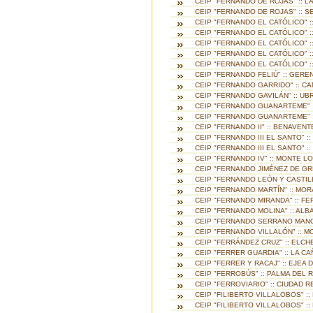
CEIP "FERNANDO DE ROJAS" :: 
CEIP "FERNANDO DE ROJAS" :: 
CEIP "FERNANDO EL CATÓLICO" :
CEIP "FERNANDO EL CATÓLICO" 
CEIP "FERNANDO EL CATÓLICO" :
CEIP "FERNANDO EL CATÓLICO" :
CEIP "FERNANDO EL CATÓLICO" 
CEIP "FERNANDO FELIÚ" :: GERE
CEIP "FERNANDO GARRIDO" :: C
CEIP "FERNANDO GAVILÁN" :: UB
CEIP "FERNANDO GUANARTEME" 
CEIP "FERNANDO GUANARTEME" :
CEIP "FERNANDO II" :: BENAVENT
CEIP "FERNANDO III EL SANTO" 
CEIP "FERNANDO III EL SANTO" :
CEIP "FERNANDO IV" :: MONTE L
CEIP "FERNANDO JIMÉNEZ DE GRE
CEIP "FERNANDO LEÓN Y CASTILL
CEIP "FERNANDO MARTÍN" :: MOR
CEIP "FERNANDO MIRANDA" :: F
CEIP "FERNANDO MOLINA" :: AL
CEIP "FERNANDO SERRANO MANG
CEIP "FERNANDO VILLALÓN" :: 
CEIP "FERRÁNDEZ CRUZ" :: ELCH
CEIP "FERRER GUARDIA" :: LA C
CEIP "FERRER Y RACAJ" :: EJEA
CEIP "FERROBÚS" :: PALMA DEL R
CEIP "FERROVIARIO" :: CIUDAD R
CEIP "FILIBERTO VILLALOBOS" :
CEIP "FILIBERTO VILLALOBOS" ::