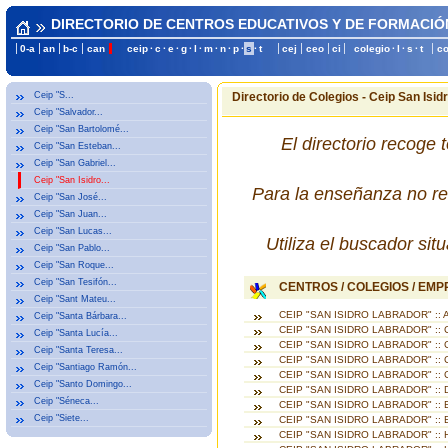
DIRECTORIO DE CENTROS EDUCATIVOS Y DE FORMACIÓ
0-a
an
b-c
can
ceip
·
c
·
e
·
g
·
l
·
m
·
n
·
p
·
s
·
t
cej
ceo
ci
colegio
·
l
·
s
·
t
c
Ceip "S...
Directorio de Colegios - Ceip San Isidro
Ceip "Salvador...
Ceip "San Bartolomé...
El directorio recoge 
Ceip "San Esteban...
Ceip "San Gabriel...
Ceip "San Isidro...
Para la enseñanza no re
Ceip "San José...
Ceip "San Juan...
Ceip "San Lucas...
Utiliza el buscador si
Ceip "San Pablo...
Ceip "San Roque...
Ceip "San Tesifón...
CENTROS / COLEGIOS / EM
Ceip "Sant Mateu...
CEIP "SAN ISIDRO LABRADOR" ::
Ceip "Santa Bárbara...
CEIP "SAN ISIDRO LABRADOR" ::
Ceip "Santa Lucía...
CEIP "SAN ISIDRO LABRADOR" ::
Ceip "Santa Teresa...
CEIP "SAN ISIDRO LABRADOR" :
Ceip "Santiago Ramón...
CEIP "SAN ISIDRO LABRADOR" :
Ceip "Santo Domingo...
CEIP "SAN ISIDRO LABRADOR" ::
Ceip "Séneca...
CEIP "SAN ISIDRO LABRADOR" ::
Ceip "Siete...
CEIP "SAN ISIDRO LABRADOR" :: 
CEIP "SAN ISIDRO LABRADOR" ::