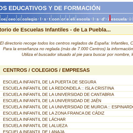
OS EDUCATIVOS Y DE FORMACIÓN
cej
ceo
ci
colegio
·
l
·
s
·
t
con
cr
e
eli
escola
·
l
·
s
·
d'
·
i
escuela
·
i
·
torio de Escuelas Infantiles - de La Puebla...
El directorio recoge todos los centros reglados de España: Infantiles, Co
Para la enseñanza no reglada (más de 7.000 Centros) la informació
Utiliza el buscador situado al pie para buscar por nombre, 
CENTROS / COLEGIOS / EMPRESAS
ESCUELA INFANTIL DE LA PUERTA DE SEGURA
ESCUELA INFANTIL DE LA REDONDELA :: ISLA CRISTINA
ESCUELA INFANTIL DE LA UNIVERSIDAD DE CANTABRIA
ESCUELA INFANTIL DE LA UNIVERSIDAD DE JAÉN
ESCUELA INFANTIL DE LA UNIVERSIDAD DE MURCIA :: ESPINAR
ESCUELA INFANTIL DE LA ZONA FRANCA DE CÁDIZ
ESCUELA INFANTIL DE LÁCHAR
ESCUELA INFANTIL DE LALUEZA
ESCUELA INFANTIL DE LANAJA