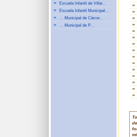
Escuela Infantil de Villar...
Escuela Infantil Municipal...
… Municipal de Càrcer...
… Municipal de P...
To
de
fo
m