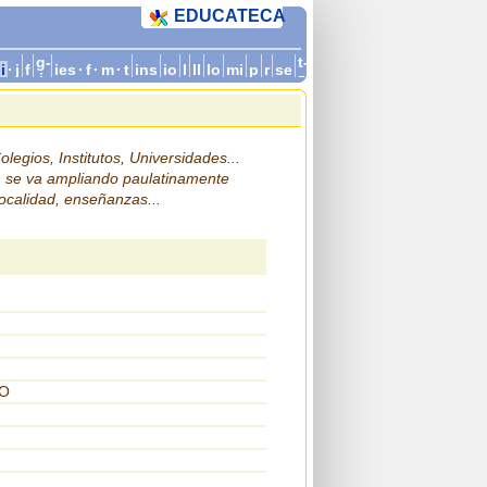
EDUCATECA
g-
t-
i
·
j
f
ies
·
f
·
m
·
t
ins
io
l
ll
lo
mi
p
r
se
i
z
legios, Institutos, Universidades...
n se va ampliando paulatinamente
localidad, enseñanzas...
DO