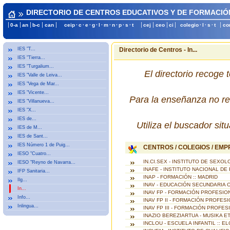
DIRECTORIO DE CENTROS EDUCATIVOS Y DE FORMACIÓ
0-a
an
b-c
can
ceip
·
c
·
e
·
g
·
l
·
m
·
n
·
p
·
s
·
t
cej
ceo
ci
colegio
·
l
·
s
·
t
co
IES "T...
Directorio de Centros - In...
IES "Tierra...
IES "Turgalium...
El directorio recoge 
IES "Valle de Leiva...
IES "Vega de Mar...
IES "Vicente...
Para la enseñanza no re
IES "Villanueva...
IES "X...
IES de...
Utiliza el buscador si
IES de M...
IES de Sant...
IES Número 1 de Puig...
CENTROS / COLEGIOS / EM
IESO "Cuatro...
IN.CI.SEX - INSTITUTO DE SEXOLO
IESO "Reyno de Navarra...
INAFE - INSTITUTO NACIONAL DE
IFP Sanitaria...
INAP - FORMACIÓN :: MADRID
Ilg...
INAV - EDUCACIÓN SECUNDARIA O
In...
INAV FP - FORMACIÓN PROFESION
Info...
INAV FP II - FORMACIÓN PROFESI
Inlingua...
INAV FP III - FORMACIÓN PROFES
INAZIO BEREZIARTUA - MUSIKA E
INCLOU - ESCUELA INFANTIL :: E