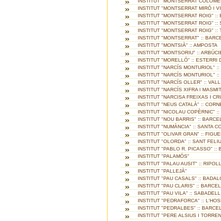
INSTITUT "MONTSERRAT COLOMER
INSTITUT "MONTSERRAT MIRÓ I V
INSTITUT "MONTSERRAT ROIG" :
INSTITUT "MONTSERRAT ROIG" ::
INSTITUT "MONTSERRAT ROIG" ::
INSTITUT "MONTSERRAT" :: BAR
INSTITUT "MONTSIÀ" :: AMPOSTA
INSTITUT "MONTSORIU" :: ARBÚCI
INSTITUT "MORELLÓ" :: ESTERRI 
INSTITUT "NARCÍS MONTURIOL" :
INSTITUT "NARCÍS MONTURIOL" :
INSTITUT "NARCÍS OLLER" :: VAL
INSTITUT "NARCÍS XIFRA I MASMIT
INSTITUT "NARCISA FREIXAS I CR
INSTITUT "NEUS CATALÀ" :: COR
INSTITUT "NICOLAU COPÈRNIC" :
INSTITUT "NOU BARRIS" :: BARC
INSTITUT "NUMÀNCIA" :: SANTA
INSTITUT "OLIVAR GRAN" :: FIGU
INSTITUT "OLORDA" :: SANT FEL
INSTITUT "PABLO R. PICASSO" :
INSTITUT "PALAMÓS"
INSTITUT "PALAU AUSIT" :: RIPOL
INSTITUT "PALLEJÀ"
INSTITUT "PAU CASALS" :: BADA
INSTITUT "PAU CLARIS" :: BARCE
INSTITUT "PAU VILA" :: SABADELL
INSTITUT "PEDRAFORCA" :: L'HO
INSTITUT "PEDRALBES" :: BARC
INSTITUT "PERE ALSIUS I TORREN