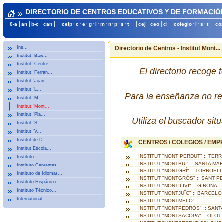
DIRECTORIO DE CENTROS EDUCATIVOS Y DE FORMACIÓ
0-a
an
b-c
can
ceip
·
c
·
e
·
g
·
l
·
m
·
n
·
p
·
s
·
t
cej
ceo
ci
colegio
·
l
·
s
·
t
co
Ins...
Directorio de Centros - Institut Mont...
Institut "Baix...
Institut "Centre...
El directorio recoge 
Institut "Ferran...
Institut "Joan...
Institut "L...
Para la enseñanza no re
Institut "M...
Institut "Mont...
Institut "Pla...
Utiliza el buscador si
Institut "S...
Institut "V...
Institut de D...
CENTROS / COLEGIOS / EM
Institut Escola...
INSTITUT "MONT PERDUT" :: TER
Instituto...
INSTITUT "MONTBUI" :: SANTA M
Instituto Cervantes...
INSTITUT "MONTGRÍ" :: TORROEL
Instituto de Idiomas...
INSTITUT "MONTGRÒS" :: SANT P
Instituto Hispánico...
INSTITUT "MONTILIVI" :: GIRONA
Instituto Técnico...
INSTITUT "MONTJUÏC" :: BARCEL
International...
INSTITUT "MONTMELÓ"
INSTITUT "MONTPEDRÓS" :: SAN
INSTITUT "MONTSACOPA" :: OLOT