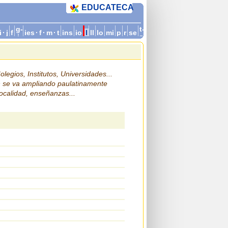
EDUCATECA
g-
t-
i
·
j
f
ies
·
f
·
m
·
t
ins
io
l
ll
lo
mi
p
r
se
i
z
legios, Institutos, Universidades...
n se va ampliando paulatinamente
localidad, enseñanzas...