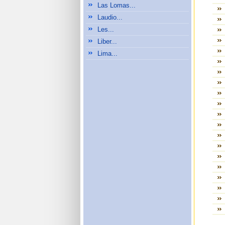
Las Lomas...
Laudio...
Les...
Liber...
Lima...