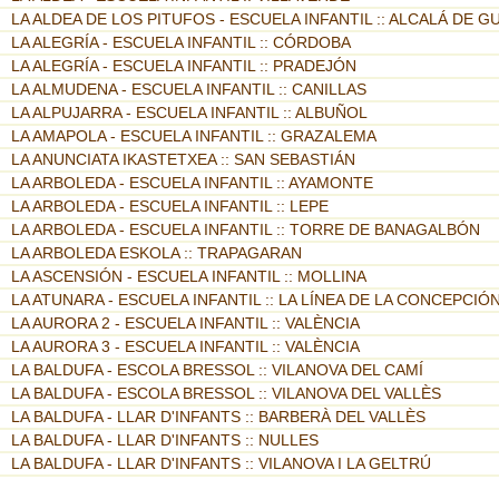
LA ALDEA DE LOS PITUFOS - ESCUELA INFANTIL :: ALCALÁ DE G
LA ALEGRÍA - ESCUELA INFANTIL :: CÓRDOBA
LA ALEGRÍA - ESCUELA INFANTIL :: PRADEJÓN
LA ALMUDENA - ESCUELA INFANTIL :: CANILLAS
LA ALPUJARRA - ESCUELA INFANTIL :: ALBUÑOL
LA AMAPOLA - ESCUELA INFANTIL :: GRAZALEMA
LA ANUNCIATA IKASTETXEA :: SAN SEBASTIÁN
LA ARBOLEDA - ESCUELA INFANTIL :: AYAMONTE
LA ARBOLEDA - ESCUELA INFANTIL :: LEPE
LA ARBOLEDA - ESCUELA INFANTIL :: TORRE DE BANAGALBÓN
LA ARBOLEDA ESKOLA :: TRAPAGARAN
LA ASCENSIÓN - ESCUELA INFANTIL :: MOLLINA
LA ATUNARA - ESCUELA INFANTIL :: LA LÍNEA DE LA CONCEPCIÓ
LA AURORA 2 - ESCUELA INFANTIL :: VALÈNCIA
LA AURORA 3 - ESCUELA INFANTIL :: VALÈNCIA
LA BALDUFA - ESCOLA BRESSOL :: VILANOVA DEL CAMÍ
LA BALDUFA - ESCOLA BRESSOL :: VILANOVA DEL VALLÈS
LA BALDUFA - LLAR D'INFANTS :: BARBERÀ DEL VALLÈS
LA BALDUFA - LLAR D'INFANTS :: NULLES
LA BALDUFA - LLAR D'INFANTS :: VILANOVA I LA GELTRÚ