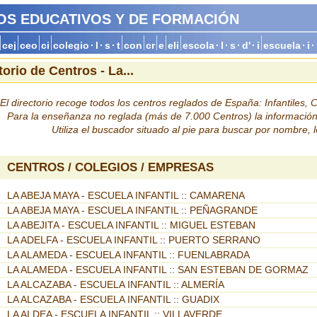
OS EDUCATIVOS Y DE FORMACIÓN
cej
ceo
ci
colegio
·
l
·
s
·
t
con
cr
e
eli
escola
·
l
·
s
·
d'
·
i
escuela
·
i
·
torio de Centros - La...
El directorio recoge todos los centros reglados de España: Infantiles, Co
Para la enseñanza no reglada (más de 7.000 Centros) la informació
Utiliza el buscador situado al pie para buscar por nombre, 
CENTROS / COLEGIOS / EMPRESAS
LA ABEJA MAYA - ESCUELA INFANTIL :: CAMARENA
LA ABEJA MAYA - ESCUELA INFANTIL :: PEÑAGRANDE
LA ABEJITA - ESCUELA INFANTIL :: MIGUEL ESTEBAN
LA ADELFA - ESCUELA INFANTIL :: PUERTO SERRANO
LA ALAMEDA - ESCUELA INFANTIL :: FUENLABRADA
LA ALAMEDA - ESCUELA INFANTIL :: SAN ESTEBAN DE GORMAZ
LA ALCAZABA - ESCUELA INFANTIL :: ALMERÍA
LA ALCAZABA - ESCUELA INFANTIL :: GUADIX
LA ALDEA - ESCUELA INFANTIL :: VILLAVERDE