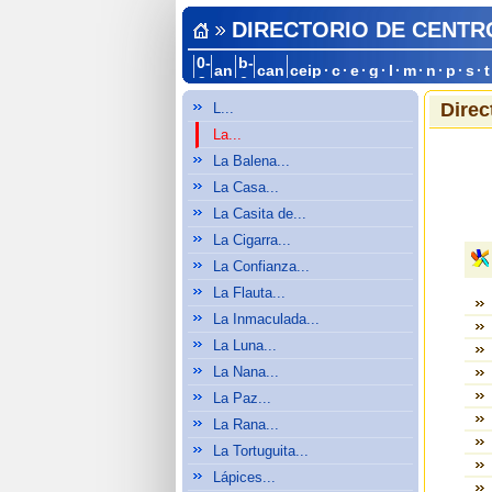
DIRECTORIO DE CENTR
0-
b-
an
can
ceip
·
c
·
e
·
g
·
l
·
m
·
n
·
p
·
s
·
t
a
c
Direc
L...
La...
La Balena...
La Casa...
La Casita de...
La Cigarra...
La Confianza...
La Flauta...
La Inmaculada...
La Luna...
La Nana...
La Paz...
La Rana...
La Tortuguita...
Lápices...