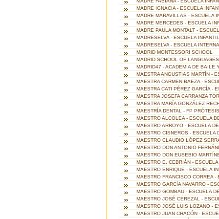
MADRE FABIANA - ESCUELA INFANT
MADRE IGNACIA - ESCUELA INFANT
MADRE MARAVILLAS - ESCUELA I
MADRE MERCEDES - ESCUELA INFA
MADRE PAULA MONTALT - ESCUELA
MADRESELVA - ESCUELA INFANTIL
MADRESELVA - ESCUELA INTERN
MADRID MONTESSORI SCHOOL
MADRID SCHOOL OF LANGUAGES
MADRID47 - ACADEMIA DE BAILE
MAESTRA ANGUSTIAS MARTÍN - ES
MAESTRA CARMEN BAEZA - ESCUE
MAESTRA CATI PÉREZ GARCÍA - E
MAESTRA JOSEFA CARRANZA TORRE
MAESTRA MARÍA GONZÁLEZ RECHE 
MAESTRÍA DENTAL - FP PRÓTESIS
MAESTRO ALCOLEA - ESCUELA DE
MAESTRO ARROYO - ESCUELA DE
MAESTRO CISNEROS - ESCUELA D
MAESTRO CLAUDIO LÓPEZ SERRAN
MAESTRO DON ANTONIO FERNÁNDE
MAESTRO DON EUSEBIO MARTÍNEZ
MAESTRO E. CEBRIÁN - ESCUELA 
MAESTRO ENRIQUE - ESCUELA INF
MAESTRO FRANCISCO CORREA - E
MAESTRO GARCÍA NAVARRO - ESC
MAESTRO GOMBAU - ESCUELA DE 
MAESTRO JOSÉ CEREZAL - ESCUE
MAESTRO JOSÉ LUIS LOZANO - ES
MAESTRO JUAN CHACÓN - ESCUEL