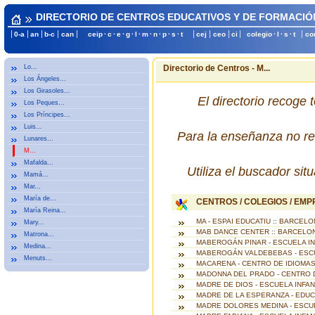
DIRECTORIO DE CENTROS EDUCATIVOS Y DE FORMACIÓ
0-a
an
b-c
can
ceip
·
c
·
e
·
g
·
l
·
m
·
n
·
p
·
s
·
t
cej
ceo
ci
colegio
·
l
·
s
·
t
co
Lo...
Directorio de Centros - M...
Los Ángeles...
Los Girasoles...
El directorio recoge 
Los Peques...
Los Príncipes...
Luis...
Para la enseñanza no re
Lunares...
M...
Mafalda...
Utiliza el buscador si
Mamá...
Mar...
María de...
CENTROS / COLEGIOS / EM
María Reina...
MA - ESPAI EDUCATIU :: BARCEL
Mary...
MAB DANCE CENTER :: BARCELO
Matrona...
MABEROGÁN PINAR - ESCUELA IN
Medina...
MABEROGÁN VALDEBEBAS - ESCU
Menuts...
MACARENA - CENTRO DE IDIOMAS 
MADONNA DEL PRADO - CENTRO DE
MADRE DE DIOS - ESCUELA INFANT
MADRE DE LA ESPERANZA - EDUCA
MADRE DOLORES MEDINA - ESCUEL