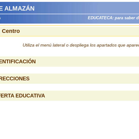
E ALMAZÁN
s
EDUCATECA: para saber dón
l Centro
Utiliza el menú lateral o despliega los apartados que apar
ENTIFICACIÓN
IRECCIONES
ERTA EDUCATIVA