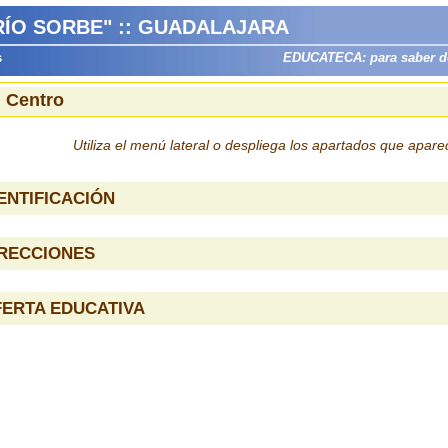
RÍO SORBE" :: GUADALAJARA
s
EDUCATECA: para saber dón
l Centro
Utiliza el menú lateral o despliega los apartados que apar
ENTIFICACIÓN
IRECCIONES
ERTA EDUCATIVA