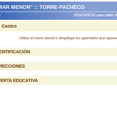
MAR MENOR" :: TORRE-PACHECO
s
EDUCATECA: para saber dón
l Centro
Utiliza el menú lateral o despliega los apartados que apar
ENTIFICACIÓN
IRECCIONES
ERTA EDUCATIVA