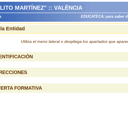
LITO MARTÍNEZ" :: VALÈNCIA
a
EDUCATECA: para saber dón
 la Entidad
Utiliza el menú lateral o despliega los apartados que apar
ENTIFICACIÓN
IRECCIONES
FERTA FORMATIVA