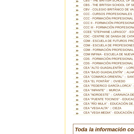
CBS - THE BRITISH SCHOOL OF S
CBS - THE BRITISH SCHOOL OF S
CBV - COLEGIO BRITÁNICO DE V
CCC - CURSOS PROFESIONALES :
CCC - FORMACIÓN PROFESIONAL 
CCC II - FORMACIÓN PROFESIONA
CCC III - FORMACIÓN PROFESIONA
CCEE "STEPHANE LUPASCO" - ED
CDC - CENTRE DE DANSA DE CATA
CDM - ESCUELA DE FUTUROS PR
CDM - ESCUELA DE PROFESIONES
CDM - FORMACIÓN PROFESIONAL 
CDM INFINIA - ESCUELA DE NUEV
CDS - FORMACIÓN PROFESIONAL 
CDS - FORMACIÓN PROFESIONAL 
CEA "ALTO GUADALENTÍN" :: LOR
CEA "BAJO GUADALENTÍN" :: ALH
CEA "COMARCA ORIENTAL" :: SA
CEA "EL FONTÁN" :: OVIEDO
CEA "FEDERICO GARCÍA LORCA" :
CEA "INFANTE" :: MURCIA
CEA "NOROESTE" :: CARAVACA DE
CEA "PUENTE TOCINOS" - EDUCA
CEA "RÍO MULA" - EDUCACIÓN DE
CEA "VEGA ALTA" :: CIEZA
CEA "VEGA MEDIA" - EDUCACIÓN 
Toda la información co