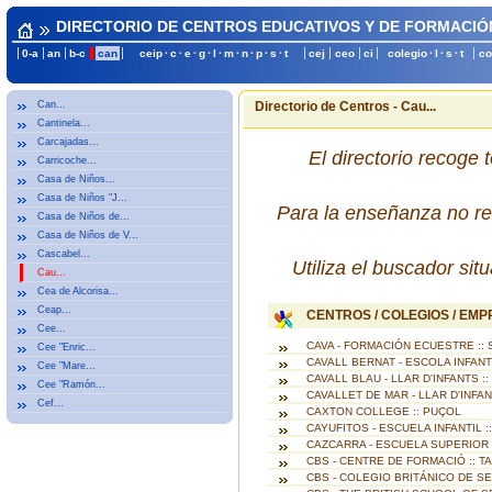
DIRECTORIO DE CENTROS EDUCATIVOS Y DE FORMACIÓ
0-a
an
b-c
can
ceip
·
c
·
e
·
g
·
l
·
m
·
n
·
p
·
s
·
t
cej
ceo
ci
colegio
·
l
·
s
·
t
co
Can...
Directorio de Centros - Cau...
Cantinela...
Carcajadas...
El directorio recoge 
Carricoche...
Casa de Niños...
Casa de Niños "J...
Para la enseñanza no re
Casa de Niños de...
Casa de Niños de V...
Cascabel...
Utiliza el buscador si
Cau...
Cea de Alcorisa...
Ceap...
CENTROS / COLEGIOS / EM
Cee...
CAVA - FORMACIÓN ECUESTRE :: 
Cee "Enric...
CAVALL BERNAT - ESCOLA INFANTI
Cee "Mare...
CAVALL BLAU - LLAR D'INFANTS :
Cee "Ramón...
CAVALLET DE MAR - LLAR D'INFAN
Cef...
CAXTON COLLEGE :: PUÇOL
CAYUFITOS - ESCUELA INFANTIL :
CAZCARRA - ESCUELA SUPERIOR 
CBS - CENTRE DE FORMACIÓ :: 
CBS - COLEGIO BRITÁNICO DE SE