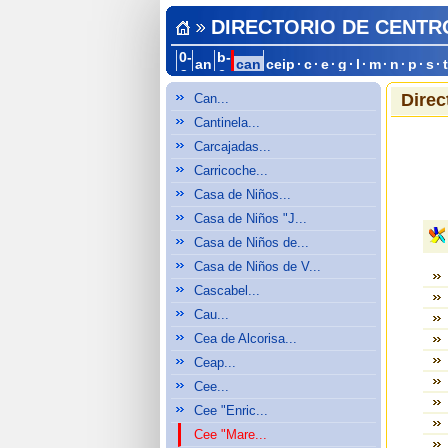
DIRECTORIO DE CENTR
0-
b-
an
can
ceip
·
c
·
e
·
g
·
l
·
m
·
n
·
p
·
s
·
a
c
Direc
Can...
Cantinela...
Carcajadas...
Carricoche...
Casa de Niños...
Casa de Niños "J...
Casa de Niños de...
Casa de Niños de V...
Cascabel...
Cau...
Cea de Alcorisa...
Ceap...
Cee...
Cee "Enric...
Cee "Mare...