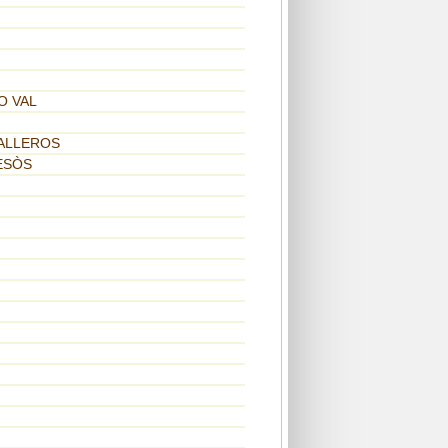
O VAL
BALLEROS
BESÒS