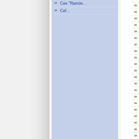
Cee "Ramón...
Cef...