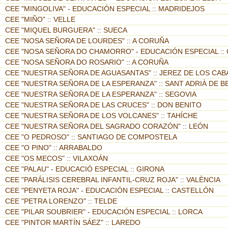
CEE "MINGOLIVA" - EDUCACIÓN ESPECIAL :: MADRIDEJOS
CEE "MIÑO" :: VELLE
CEE "MIQUEL BURGUERA" :: SUECA
CEE "NOSA SEÑORA DE LOURDES" :: A CORUÑA
CEE "NOSA SEÑORA DO CHAMORRO" - EDUCACIÓN ESPECIAL :: 
CEE "NOSA SEÑORA DO ROSARIO" :: A CORUÑA
CEE "NUESTRA SEÑORA DE AGUASANTAS" :: JEREZ DE LOS CA
CEE "NUESTRA SEÑORA DE LA ESPERANZA" :: SANT ADRIÀ DE 
CEE "NUESTRA SEÑORA DE LA ESPERANZA" :: SEGOVIA
CEE "NUESTRA SEÑORA DE LAS CRUCES" :: DON BENITO
CEE "NUESTRA SEÑORA DE LOS VOLCANES" :: TAHÍCHE
CEE "NUESTRA SEÑORA DEL SAGRADO CORAZÓN" :: LEÓN
CEE "O PEDROSO" :: SANTIAGO DE COMPOSTELA
CEE "O PINO" :: ARRABALDO
CEE "OS MECOS" :: VILAXOÁN
CEE "PALAU" - EDUCACIÓ ESPECIAL :: GIRONA
CEE "PARÁLISIS CEREBRAL INFANTIL-CRUZ ROJA" :: VALÈNCIA
CEE "PENYETA ROJA" - EDUCACIÓN ESPECIAL :: CASTELLÓN
CEE "PETRA LORENZO" :: TELDE
CEE "PILAR SOUBRIER" - EDUCACIÓN ESPECIAL :: LORCA
CEE "PINTOR MARTÍN SÁEZ" :: LAREDO