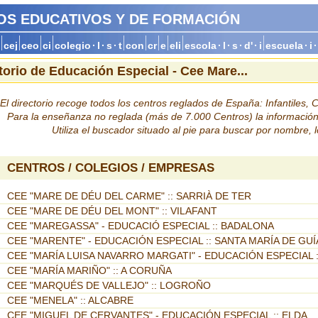
OS EDUCATIVOS Y DE FORMACIÓN
t
cej
ceo
ci
colegio
·
l
·
s
·
t
con
cr
e
eli
escola
·
l
·
s
·
d'
·
i
escuela
·
i
·
torio de Educación Especial - Cee Mare...
El directorio recoge todos los centros reglados de España: Infantiles, Co
Para la enseñanza no reglada (más de 7.000 Centros) la informació
Utiliza el buscador situado al pie para buscar por nombre, 
CENTROS / COLEGIOS / EMPRESAS
CEE "MARE DE DÉU DEL CARME" :: SARRIÀ DE TER
CEE "MARE DE DÉU DEL MONT" :: VILAFANT
CEE "MAREGASSA" - EDUCACIÓ ESPECIAL :: BADALONA
CEE "MARENTE" - EDUCACIÓN ESPECIAL :: SANTA MARÍA DE GUÍ
CEE "MARÍA LUISA NAVARRO MARGATI" - EDUCACIÓN ESPECIAL 
CEE "MARÍA MARIÑO" :: A CORUÑA
CEE "MARQUÉS DE VALLEJO" :: LOGROÑO
CEE "MENELA" :: ALCABRE
CEE "MIGUEL DE CERVANTES" - EDUCACIÓN ESPECIAL :: ELDA