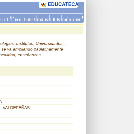
EDUCATECA
g-
t-
i
·
j
f
ies
·
f
·
m
·
t
ins
io
l
ll
lo
mi
p
r
se
i
z
legios, Institutos, Universidades...
n se va ampliando paulatinamente
localidad, enseñanzas...
A
:: VALDEPEÑAS