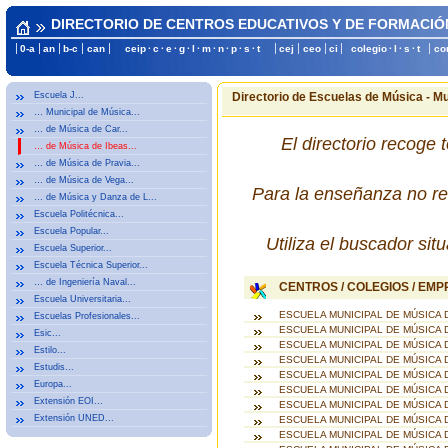
DIRECTORIO DE CENTROS EDUCATIVOS Y DE FORMACIÓ
0-a
an
b-c
can
ceip
·
c
·
e
·
g
·
l
·
m
·
n
·
p
·
s
·
t
cej
ceo
ci
colegio
·
l
·
s
·
t
co
Escuela J...
Directorio de Escuelas de Música - Mun
… Municipal de Música...
… de Música de Car...
El directorio recoge 
… de Música de Ibeas...
… de Música de Pravia...
… de Música de Vega...
Para la enseñanza no re
… de Música y Danza de L...
Escuela Politécnica...
Escuela Popular...
Utiliza el buscador si
Escuela Superior...
Escuela Técnica Superior...
… de Ingeniería Naval...
CENTROS / COLEGIOS / EM
Escuela Universitaria...
ESCUELA MUNICIPAL DE MÚSICA 
Escuelas Profesionales...
ESCUELA MUNICIPAL DE MÚSICA 
Esic...
ESCUELA MUNICIPAL DE MÚSICA 
Estilo...
ESCUELA MUNICIPAL DE MÚSICA 
Estudis...
ESCUELA MUNICIPAL DE MÚSICA 
Europa...
ESCUELA MUNICIPAL DE MÚSICA 
Extensión EOI...
ESCUELA MUNICIPAL DE MÚSICA 
Extensión UNED...
ESCUELA MUNICIPAL DE MÚSICA 
ESCUELA MUNICIPAL DE MÚSICA 