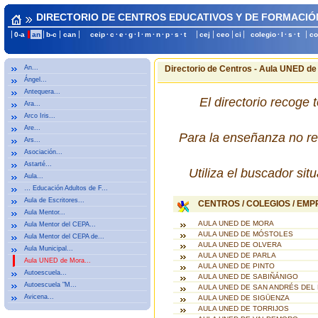
DIRECTORIO DE CENTROS EDUCATIVOS Y DE FORMACIÓ
0-a
an
b-c
can
ceip
·
c
·
e
·
g
·
l
·
m
·
n
·
p
·
s
·
t
cej
ceo
ci
colegio
·
l
·
s
·
t
co
An...
Directorio de Centros - Aula UNED de 
Ángel...
Antequera...
El directorio recoge 
Ara...
Arco Iris...
Are...
Para la enseñanza no re
Ars...
Asociación...
Astarté...
Utiliza el buscador si
Aula...
… Educación Adultos de F...
Aula de Escritores...
CENTROS / COLEGIOS / EM
Aula Mentor...
AULA UNED DE MORA
Aula Mentor del CEPA...
AULA UNED DE MÓSTOLES
Aula Mentor del CEPA de...
AULA UNED DE OLVERA
Aula Municipal...
AULA UNED DE PARLA
Aula UNED de Mora...
AULA UNED DE PINTO
Autoescuela...
AULA UNED DE SABIÑÁNIGO
Autoescuela "M...
AULA UNED DE SAN ANDRÉS DEL
Avicena...
AULA UNED DE SIGÜENZA
AULA UNED DE TORRIJOS