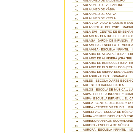
AULA UNED DE VALDEMORO
AULA UNED DE VILLABLINO
AULA UNED DE XÀBIA
AULA UNED DE XÀTIVA
AULA UNED DE YECLA
AULA VILA - AULA D'ADULTS :: S
AULA VIRTUAL DEL CSIC :: MADRI
AULA-EMI - CENTRO DE ENSEÑANZ
AULACEM - CENTRO DE ESTUDIOS
AULAGA - JARDÍN DE INFANCIA ::
AULAMEDA - ESCUELA DE MÚSICA 
AULAMIGA - ESCUELA INFANTIL :
AULARIO DE ALCALALÍ (CRA "TER
AULARIO DE ALMISERÀ (CRA "RIU
AULARIO DE BENICOLET (CRA "RI
AULARIO DE ELS ROSILDOS (CRA 
AULARIO DE SIERRA ENGARCERÁN
AULASUR - AUDIO :: GRANADA
AULES - ESCOLA D'ARTS ESCÈNI
AULESTIKO HAURRESKOLA
AULOS - ESCOLA DE MÚSICA :: L
AUPA - ESCUELA INFANTIL :: CON
AUPA - ESCUELA INFANTIL :: EL 
AUREA - CENTRE D'ESTUDIS :: C/
AUREA - CENTRE D'ESTUDIS :: G
AURELI VILA - ESCOLA DE MÚSICA
ÀURIA - CENTRE D'EDUCACIÓ ESP
AURINKORANNIKON SUOMALAINEN
AURORA - ESCUELA DE MÚSICA ::
AURORA - ESCUELA INFANTIL :: 