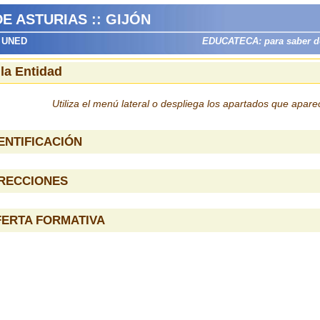
 ASTURIAS :: GIJÓN
s UNED
EDUCATECA: para saber dón
 la Entidad
Utiliza el menú lateral o despliega los apartados que apar
ENTIFICACIÓN
IRECCIONES
FERTA FORMATIVA